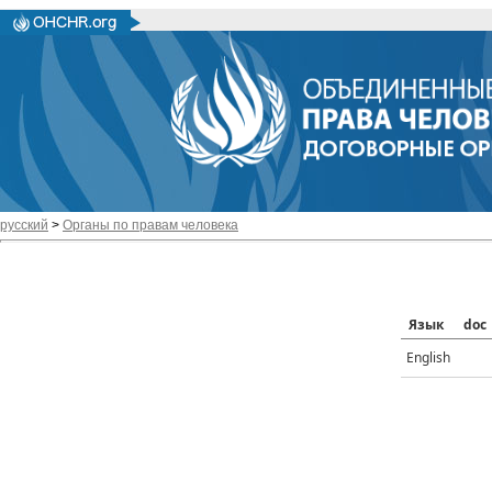
русский
>
Органы по правам человека
Язык
doc
English