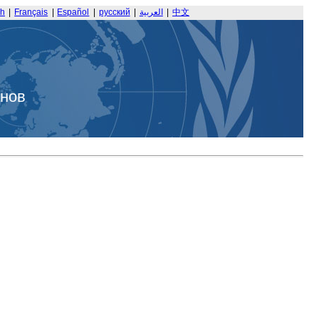
sh
|
Français
|
Español
|
русский
|
العربية
|
中文
анов