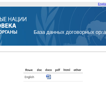
Engli
База данных договорных орг
Язык
doc
docx
pdf
html
other
English