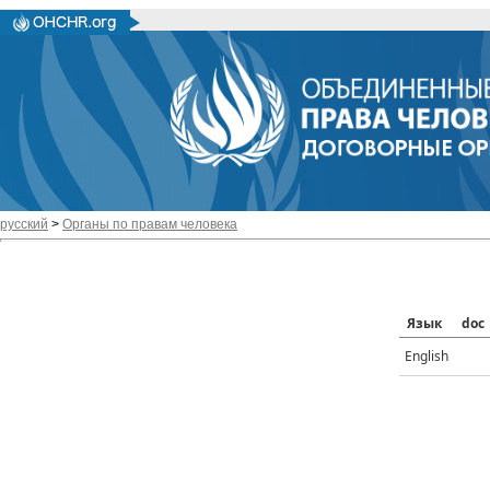
русский
>
Органы по правам человека
Язык
doc
English