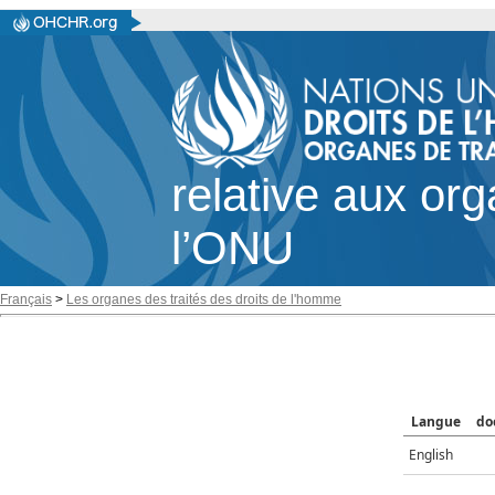
relative aux or
l’ONU
Français
>
Les organes des traités des droits de l'homme
Langue
do
English