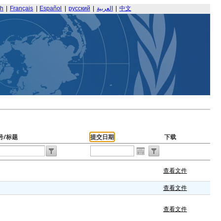
sh
|
Français
|
Español
|
русский
|
العربية
|
中文
号/标题
提交日期
下载
查看文件
查看文件
查看文件