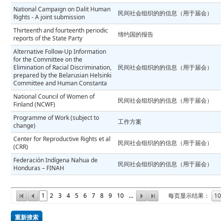
National Campaign on Dalit Human
民间社会组织的的信息（用于届会）
Rights - A joint submission
Thirteenth and fourteenth periodic
缔约国的报告
reports of the State Party
Alternative Follow-Up Information
for the Committee on the
Elimination of Racial Discrimination,
民间社会组织的的信息（用于届会）
prepared by the Belarusian Helsinki
Committee and Human Constanta
National Council of Women of
民间社会组织的的信息（用于届会）
Finland (NCWF)
Programme of Work (subject to
工作方案
change)
Center for Reproductive Rights et al
民间社会组织的的信息（用于届会）
(CRR)
Federación Indígena Nahua de
民间社会组织的的信息（用于届会）
Honduras – FINAH
1
2
3
4
5
6
7
8
9
10
...
每页显示结果：