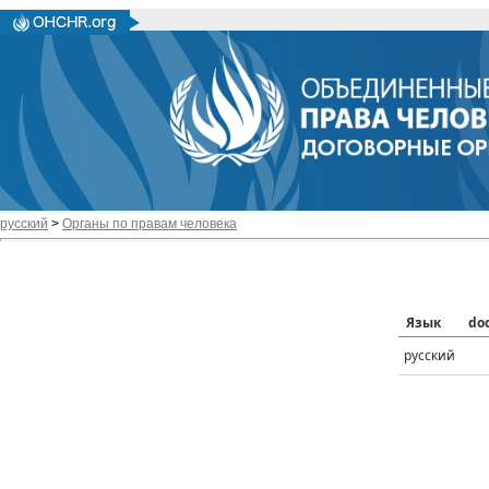
русский
>
Органы по правам человека
Язык
do
русский