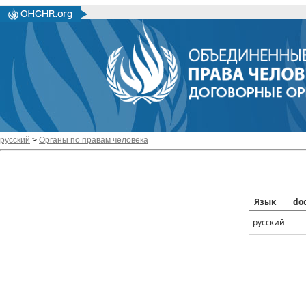
русский
>
Органы по правам человека
Язык
do
русский