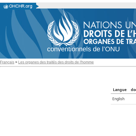
conventionnels de l’ONU
Français
>
Les organes des traités des droits de l'homme
Langue
do
English