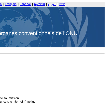
sh
|
Français
|
Español
|
русский
|
العربية
|
中文
organes conventionnels de l’ONU
 de soumission.
 ce site internet n'impliqu