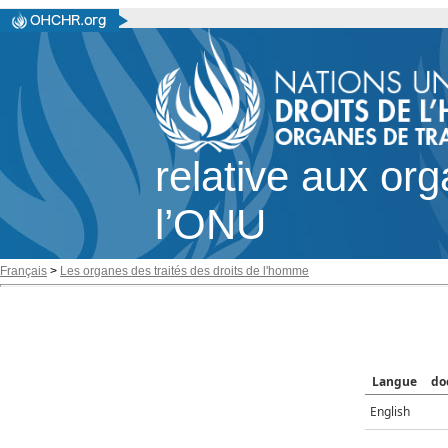
relative aux or
l’ONU
Français
>
Les organes des traités des droits de l'homme
Langue
do
English