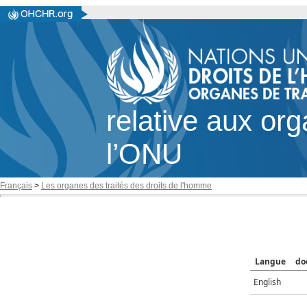
relative aux or
l’ONU
Français
>
Les organes des traités des droits de l'homme
Langue
do
English