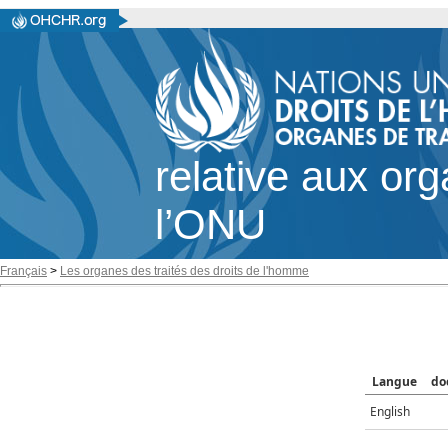
relative aux or
l’ONU
Français
>
Les organes des traités des droits de l'homme
Langue
do
English