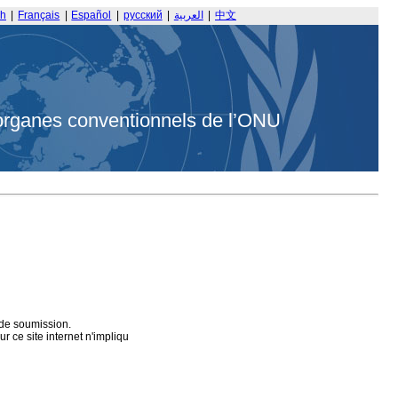
sh
|
Français
|
Español
|
русский
|
العربية
|
中文
organes conventionnels de l’ONU
 de soumission.
 ce site internet n'impliqu