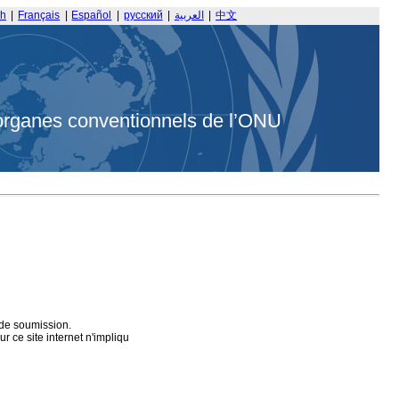
sh
|
Français
|
Español
|
русский
|
العربية
|
中文
organes conventionnels de l’ONU
 de soumission.
 ce site internet n'impliqu