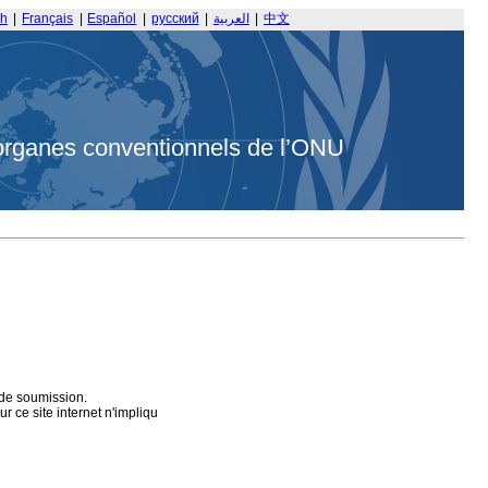
sh
|
Français
|
Español
|
русский
|
العربية
|
中文
organes conventionnels de l’ONU
 de soumission.
 ce site internet n'impliqu