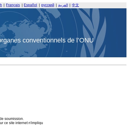
sh
|
Français
|
Español
|
русский
|
العربية
|
中文
organes conventionnels de l’ONU
 de soumission.
 ce site internet n'impliqu