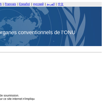
sh
|
Français
|
Español
|
русский
|
العربية
|
中文
organes conventionnels de l’ONU
 de soumission.
 ce site internet n'impliqu