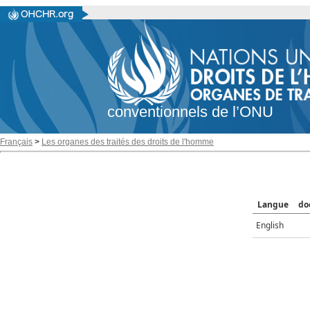
conventionnels de l’ONU
Français
>
Les organes des traités des droits de l'homme
Langue
do
English