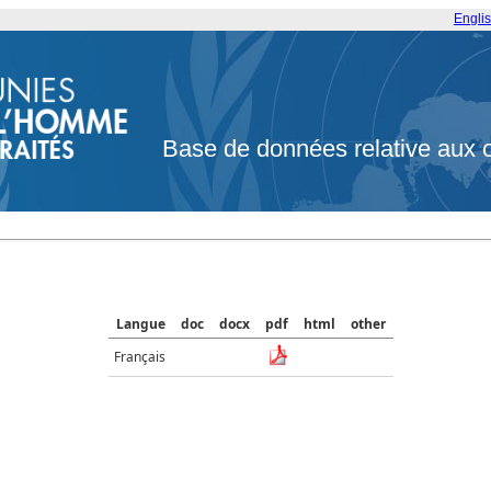
Engli
Base de données relative aux 
Langue
doc
docx
pdf
html
other
Français