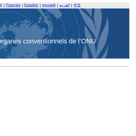
sh
|
Français
|
Español
|
русский
|
العربية
|
中文
organes conventionnels de l’ONU