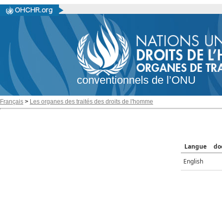
conventionnels de l’ONU
Français
>
Les organes des traités des droits de l'homme
Langue
do
English