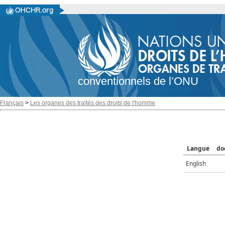
conventionnels de l’ONU
Français
>
Les organes des traités des droits de l'homme
Langue
do
English