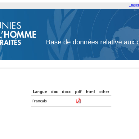
Engli
Base de données relative aux 
Langue
doc
docx
pdf
html
other
Français