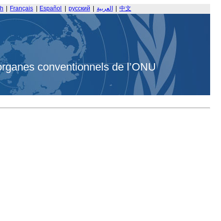
sh
|
Français
|
Español
|
русский
|
العربية
|
中文
organes conventionnels de l’ONU