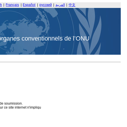
sh
|
Français
|
Español
|
русский
|
العربية
|
中文
organes conventionnels de l’ONU
 de soumission.
 ce site internet n'impliqu