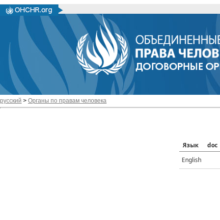
русский
>
Органы по правам человека
Язык
doc
English