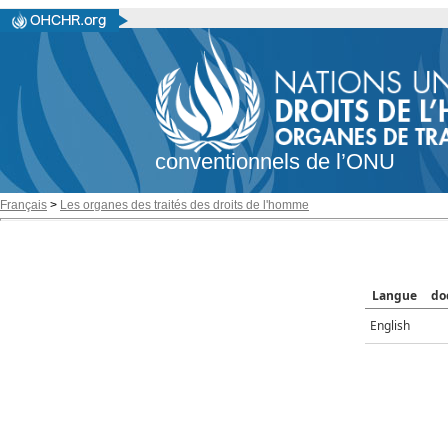
conventionnels de l’ONU
Français
>
Les organes des traités des droits de l'homme
Langue
do
English