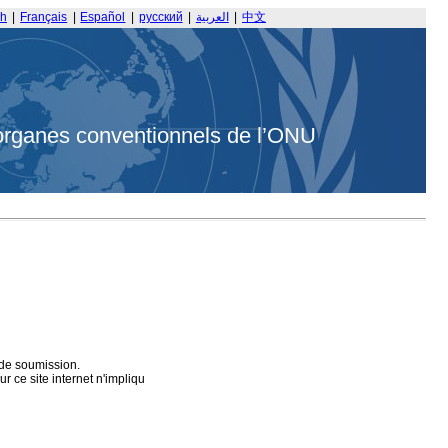
sh
|
Français
|
Español
|
русский
|
العربية
|
中文
organes conventionnels de l’ONU
 de soumission.
 ce site internet n'impliqu