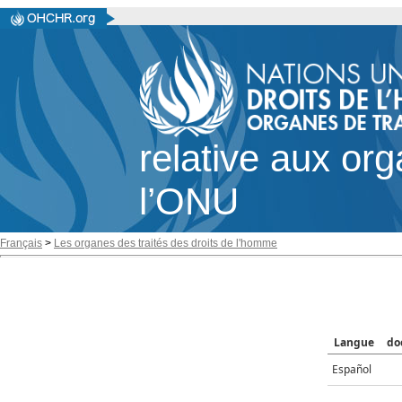
relative aux or
l’ONU
Français
>
Les organes des traités des droits de l'homme
Langue
do
Español