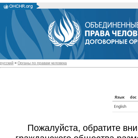
русский
>
Органы по правам человека
Язык
doc
English
Пожалуйста, обратите вни