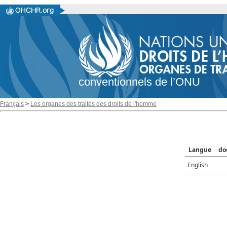
conventionnels de l’ONU
Français
>
Les organes des traités des droits de l'homme
Langue
do
English