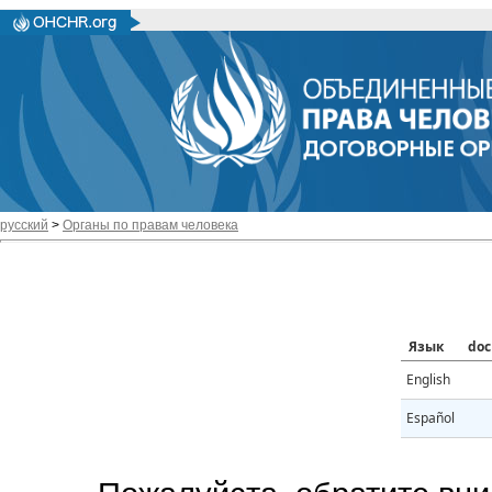
русский
>
Органы по правам человека
Язык
doc
English
Español