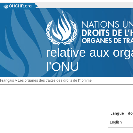
relative aux or
l’ONU
Français
>
Les organes des traités des droits de l'homme
Langue
do
English