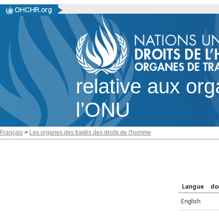
relative aux or
l’ONU
Français
>
Les organes des traités des droits de l'homme
Langue
do
English