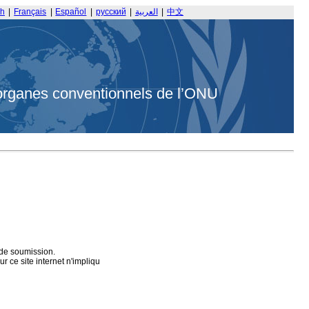
sh
|
Français
|
Español
|
русский
|
العربية
|
中文
organes conventionnels de l’ONU
 de soumission.
 ce site internet n'impliqu