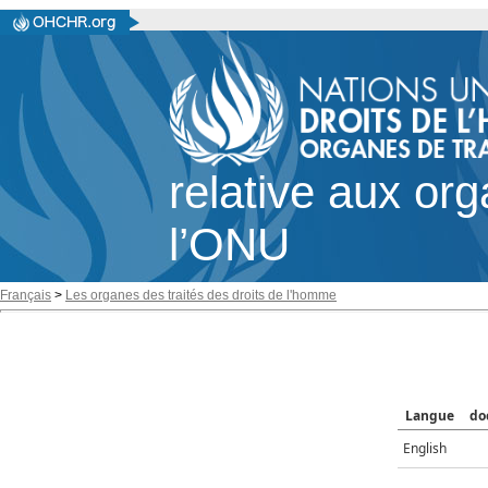
relative aux or
l’ONU
Français
>
Les organes des traités des droits de l'homme
Langue
do
English