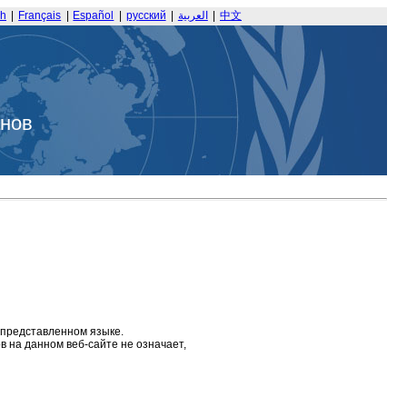
sh
|
Français
|
Español
|
русский
|
العربية
|
中文
анов
 представленном языке.
 на данном веб-сайте не означает,