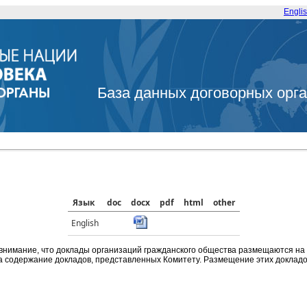
Engli
База данных договорных орг
Язык
doc
docx
pdf
html
other
English
внимание, что доклады организаций гражданского общества размещаются на
а содержание докладов, представленных Комитету. Размещение этих докладов