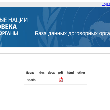
Engli
База данных договорных орг
Язык
doc
docx
pdf
html
other
Español