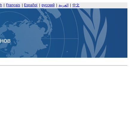
sh
|
Français
|
Español
|
русский
|
العربية
|
中文
анов