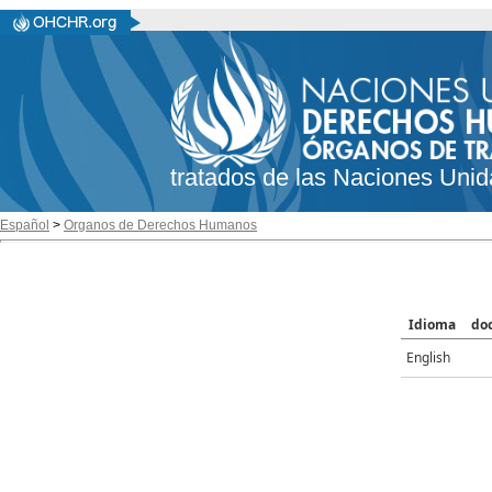
tratados de las Naciones Unid
Español
>
Organos de Derechos Humanos
Idioma
do
English