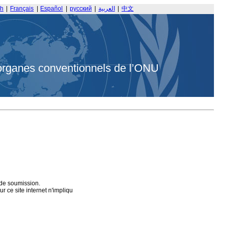
sh
|
Français
|
Español
|
русский
|
العربية
|
中文
organes conventionnels de l’ONU
 de soumission.
 ce site internet n'impliqu