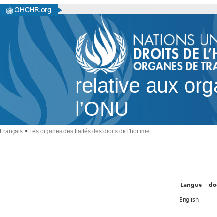
relative aux or
l’ONU
Français
>
Les organes des traités des droits de l'homme
Langue
do
English