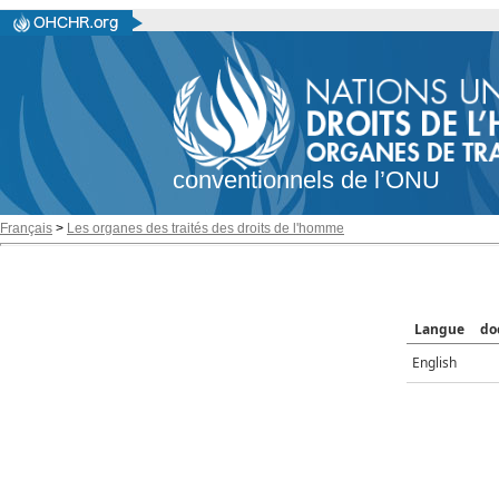
conventionnels de l’ONU
Français
>
Les organes des traités des droits de l'homme
Langue
do
English