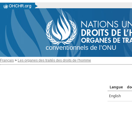
conventionnels de l’ONU
Français
>
Les organes des traités des droits de l'homme
Langue
do
English