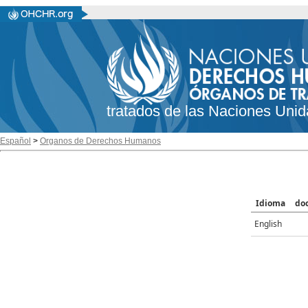
tratados de las Naciones Unid
Español
>
Organos de Derechos Humanos
Idioma
do
English