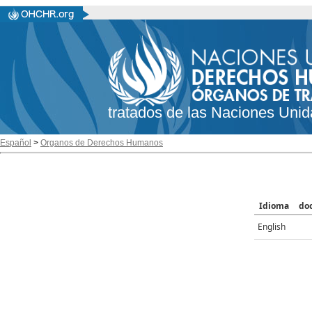
tratados de las Naciones Unid
Español
>
Organos de Derechos Humanos
Idioma
do
English