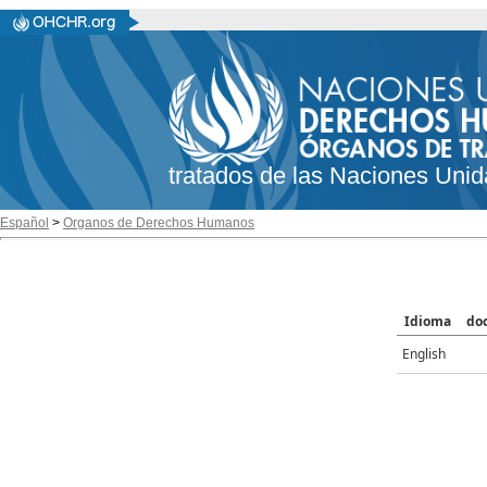
tratados de las Naciones Unid
Español
>
Organos de Derechos Humanos
Idioma
do
English