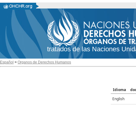
tratados de las Naciones Unid
Español
>
Organos de Derechos Humanos
Idioma
do
English