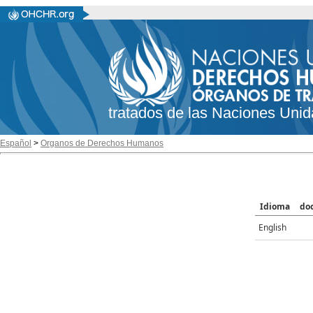
tratados de las Naciones Unid
Español
>
Organos de Derechos Humanos
Idioma
do
English