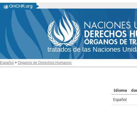
tratados de las Naciones Unid
Español
>
Organos de Derechos Humanos
Idioma
do
Español