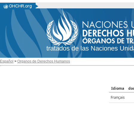
tratados de las Naciones Unid
Español
>
Organos de Derechos Humanos
Idioma
do
Français