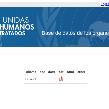
Engli
Base de datos de los órgano
Idioma
doc
docx
pdf
html
other
Español