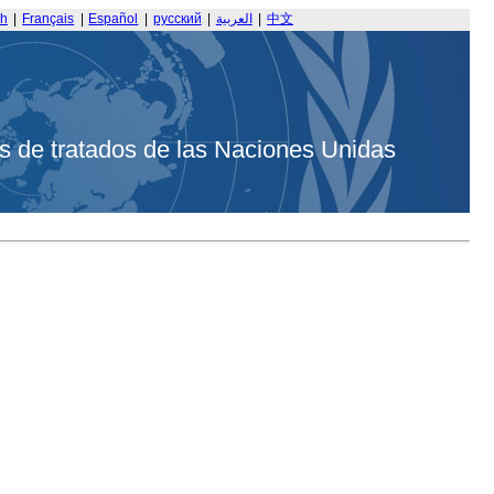
sh
|
Français
|
Español
|
русский
|
العربية
|
中文
s de tratados de las Naciones Unidas