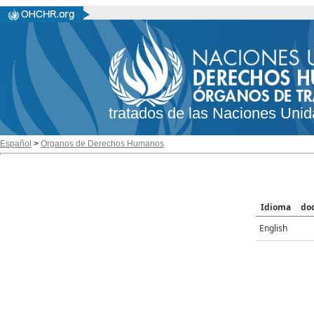
tratados de las Naciones Unid
Español
>
Organos de Derechos Humanos
Idioma
do
English